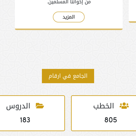
من إخواننا المسلمين.
ع
المزيد
الجامع في ارقام
الخطب
الدروس
183
805