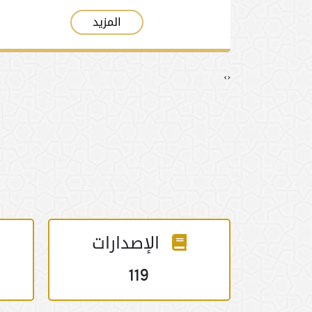
المزيد
›
‹
رات
الإصدارات
119