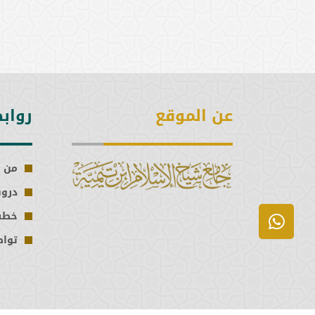
عن الموقع
رواب
من 
درو
خطب
تواص