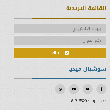
القائمة البريدية
اشتراك
سوشيال ميديا
عدد الزوار :
81315529