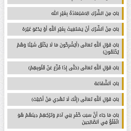
بَابٌ مِنَ الشِّرْكِ الِاسْتِعَاذَةُ بِغَيْرِ الله
بَابٌ مِنْ اَلشِّرْكِ أَنْ يَسْتَغِيثَ بِغَيْرِ اَللَّهِ أَوْ يَدْعُوَ غَيْرَهُ
بَابُ قَوْلِ اَللَّهِ تَعَالَى (أَيُشْرِكُونَ مَا لَا يَخْلُقُ شَيْئًا وَهُمْ
يُخْلَقُونَ)
بَابُ قَوْلِ اَللَّهِ تَعَالَى (حَتَّى إِذَا فُزِّعَ عَنْ قُلُوبِهِمْ)
بَابُ اَلشَّفَاعَة
بَابُ قَوْلِ اَللَّهِ تَعَالَى (إِنَّكَ لَا تَهْدِي مَنْ أَحْبَبْتَ)
بَابُ مَا جَاءَ أَنَّ سَبَبَ كُفْرِ بَنِي آدَمَ وَتَرْكِهِمْ دِينَهُمْ هُوَ
الْغُلُوُّ فِي اَلصَّالِحِينَ