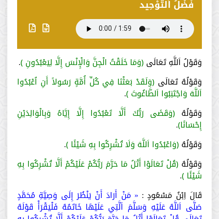
فَضْلُ اَلتَّوْحِيد
وَقَوْلُ اَللَّهِ تَعَالَى
﴿وَمَا خَلَقْتُ الْجِنَّ وَالْإِنْسَ إِلَّا لِيَعْبُدُونِ ﴾
.
وَقَوْلُهُ تَعَالَى
﴿وَلَقَدْ بَعَثْنَا فِي كُلِّ أُمَّةٍ رَسُولاً أَنِ اُعْبُدُوا
اَللَّهَ وَاجْتَنِبُوا اَلطَّاغُوتَ ﴾
.
وَقَوْلُهُ
﴿وَقَضَى رَبُّكَ أَلَّا تَعْبُدُوا إِلَّا إِيَّاهُ وَبِالْوَالِدَيْنِ
إِحْسَانًا﴾
.
وَقَوْلُهُ
﴿وَاعْبُدُوا اَللَّهَ وَلَا تُشْرِكُوا بِهِ شَيْئًا ﴾
.
وَقَوْلُهُ
﴿قُلْ تَعَالَوْا أَتْلُ مَا حَرَّمَ رَبُّكُمْ عَلَيْكُمْ أَلَّا تُشْرِكُوا بِهِ
شَيْئًا ﴾
.
قَالَ اِبْنُ مَسْعُودٍ :
« مَنْ أَرَادَ أَنْ يَنْظُرَ إِلَى وَصِيَّةِ مُحَمَّدٍ
صَلَّى اَللَّهُ عَلَيْهِ وَسَلَّمَ اَلَّتِي عَلَيْهَا خَاتَمُهُ فَلْيَقْرَأْ قَوْلَهُ
تَعَالَى قُلْ تَعَالَوْا أَتْلُ مَا حَرَّمَ رَبُّكُمْ عَلَيْكُمْ أَلَّا تُشْرِكُوا بِهِ