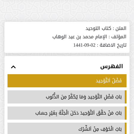
المتن :
كتاب التوحيد
المؤلف :
الإمام محمد بن عبد الوهاب
تاريخ الاضافة :
02-09-1441
الفهرس
فَضْلُ اَلتَّوْحِيد
بَابُ فَضْلِ التَّوْحِيدِ وَمَا يُكَفَّرُ مِنَ الذُّنُوب
بَابٌ مَنْ حَقَّقَ اَلتَّوْحِيدَ دَخَلَ الْجَنَّةَ بِغَيْرِ حِسَاب
بَابُ الْخَوْفِ مِنْ اَلشِّرْك