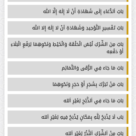
بَابُ اَلدُّعَاءِ إِلَى شَهَادَةِ أَنْ لَا إِلَهَ إِلَّا الله
بَابُ تَفْسِيرِ التَّوْحِيدِ وَشَهَادَةِ أنْ لا إِلَهَ إِلا الله
بَابٌ مِنَ الشِّرْكِ لُبْسُ الْحَلْقَة وَالْخَيْطِ وَنَحْوِهِمَا لِرَفْعِ الْبَلَاءِ
أَوْ دَفْعِه
بَابُ مَا جَاءَ فِي الرُّقَى وَالتَّمَائِم
بَابُ مَنْ تَبَرَّكَ بِشَجَرٍ أَوْ حَجَرٍ وَنَحْوِهِمَا
بَابُ مَا جَاءَ فِي اَلذَّبْحِ لِغَيْرِ اَلله
بَاب لَا يُذْبَحُ لِلَّهِ بِمَكَانٍ يُذْبَحُ فِيهِ لِغَيْرِ اَلله
بَابٌ مِنْ اَلشِّرْكِ اَلنَّذْرُ لِغَيْرِ اَلله