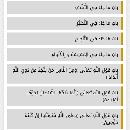
بَابُ مَا جَاءَ فِي النُّشْرَةِ
بَابُ مَا جَاءَ فِي التَّطَيُّرِ
بَابُ مَا جَاءَ فِي التَّنْجِيمِ
بَابُ مَا جَاءَ فِي الِاسْتِسْقَاءِ بِالْأَنْوَاءِ
بَابُ قَوْلِ اللَّهِ تَعَالَى (وَمِنَ النَّاسِ مَنْ يَتَّخِذُ مِنْ دُونِ اللَّهِ
أَنْدَادًا)
بَابُ قَوْلِ اللَّهِ تَعَالَى (إِنَّمَا ذَلِكُمُ الشَّيْطَانُ يُخَوِّفُ
أَوْلِيَاءَهُ)
بَابُ قَوْلِ اَللَّهِ تَعَالَى (وَعَلَى اَللَّهِ فَتَوَكَّلُوا إِنْ كُنْتُمْ
مُؤْمِنِينَ)