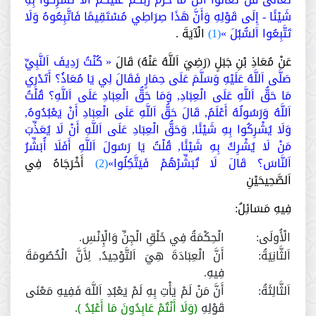
شَيْئًا - إِلَى قَوْلِهِ وَأَنَّ هَذَا صِرَاطِي مُسْتَقِيمًا فَاتَّبِعُوهُ وَلَا
تَتَّبِعُوا اَلسُّبُلَ »
(1)
الْآيَةَ .
عَنْ مُعَاذِ بْنِ جَبَلٍ (رَضِيَ اَللَّهُ عَنْهُ) قَالَ
« كُنْتُ رَدِيفَ اَلنَّبِيِّ
صَلَّى اَللَّهُ عَلَيْهِ وَسَلَّمَ عَلَى حِمَارٍ فَقَالَ لِي يَا مُعَاذُ؟ أَتَدْرِي
مَا حَقُّ اَللَّهِ عَلَى الْعِبَادِ, وَمَا حَقُّ الْعِبَادِ عَلَى اَللَّهِ؟ قُلْتُ
اَللَّهُ وَرَسُولُهُ أَعْلَمُ, قَالَ حَقُّ اَللَّهِ عَلَى الْعِبَادِ أَنْ يَعْبُدُوهُ,
وَلَا يُشْرِكُوا بِهِ شَيْئًا, وَحَقُّ الْعِبَادِ عَلَى اَللَّهِ أَنْ لَا يُعَذِّبَ
مَنْ لَا يُشْرِكُ بِهِ شَيْئًا, قُلْتُ يَا رَسُولَ اَللَّهِ أَفَلَا أُبَشِّرُ
اَلنَّاسَ؟ قَالَ لَا تُبَشِّرْهُمْ فَيَتَّكِلُوا»
(2)
أَخْرَجَاهُ فِي
اَلصَّحِيحَيْنِ
فِيهِ مَسَائِلُ:
الْأُولَى:
الْحِكْمَةُ فِي خَلْقِ الْجِنِّ وَالْإِنْسِ.
اَلثَّانِيَةُ:
أَنَّ الْعِبَادَةَ هِيَ اَلتَّوْحِيدُ, لِأَنَّ الْخُصُومَةَ
فِيهِ.
اَلثَّالِثَةُ:
أَنَّ مَنْ لَمْ يَأْتِ بِهِ لَمْ يَعْبُدِ اَللَّهَ فَفِيهِ مَعْنَى
قَوْلِهِ
﴿وَلَا أَنْتُمْ عَابِدُونَ مَا أَعْبُدُ ﴾
.