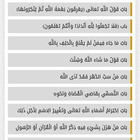
بَابٌ قَوْلُ اللَّهِ تَعَالَى (يَعْرِفُونَ نِعْمَةَ اللَّهِ ثُمَّ يُنْكِرُونَهَا)
باب (فَلَا تَجْعَلُوا لِلَّهِ أَنْدَادًا وَأَنْتُمْ تَعْلَمُونَ)
بَابٌ مَا جَاءَ فِيمَنْ لَمْ يَقْنَعْ بِالْحَلِفِ بِاللَّهِ
بَابٌ قَوْلُ مَا شَاءَ اللَّهُ وَشِئْتَ
بَابٌ مَنْ سَبَّ الدَّهْرَ فَقَدْ آذَى اللَّهَ
بَابٌ التَّسَمِّي بِقَاضِي الْقُضَاةِ وَنَحْوِهِ
بَابٌ اِحْتِرَامُ أَسْمَاءِ اللَّهِ تَعَالَى وَتَغْيِيرُ الِاسْمِ لِأَجْلِ ذَلِكَ
بَابٌ مَنْ هَزَلَ بِشَيْءٍ فِيهِ ذِكْرُ اللَّهِ أَوْ الْقُرْآنِ أَوْ الرَّسُولِ