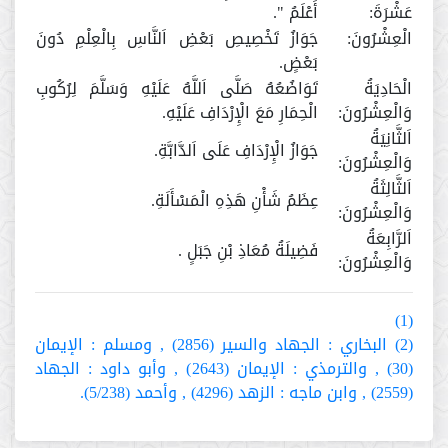
عَشْرَةَ:
أَعْلَمُ ".
الْعِشْرُونَ:
جَوَازُ تَخْصِيصِ بَعْضِ اَلنَّاسِ بِالْعِلْمِ دُونَ
بَعْضٍ.
الْحَادِيَةُ
تَوَاضُعُهُ صَلَّى اَللَّهُ عَلَيْهِ وَسَلَّمَ لِرُكُوبِ
وَالْعِشْرُونَ:
الْحِمَارِ مَعَ الْإِرْدَافِ عَلَيْهِ.
اَلثَّانِيَةُ
جَوَازُ الْإِرْدَافِ عَلَى اَلدَّابَّةِ.
وَالْعِشْرُونَ:
اَلثَّالِثَةُ
عِظَمُ شَأْنِ هَذِهِ الْمَسْأَلَةِ.
وَالْعِشْرُونَ:
اَلرَّابِعَةُ
فَضِيلَةُ مُعَاذِ بْنِ جَبَلٍ .
وَالْعِشْرُونَ:
(1)
(2) البخاري : الجهاد والسير (2856) , ومسلم : الإيمان
(30) , والترمذي : الإيمان (2643) , وأبو داود : الجهاد
(2559) , وابن ماجه : الزهد (4296) , وأحمد (5/238).