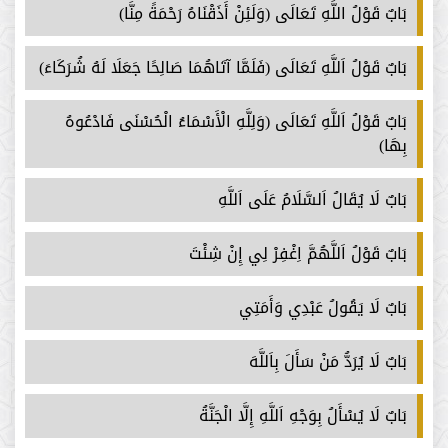
بَابٌ قَوْلُ اللَّهِ تَعَالَى (وَلَئِنْ أَذَقْنَاهُ رَحْمَةً مِنَّا)
بَابٌ قَوْلُ اَللَّهِ تَعَالَى (فَلَمَّا آتَاهُمَا صَالِحًا جَعَلَا لَهُ شُرَكَاءَ)
بَابٌ قَوْلُ اَللَّهِ تَعَالَى (وَلِلَّهِ الْأَسْمَاءُ الْحُسْنَى فَادْعُوهُ
بِهَا)
بَابٌ لَا يُقَالُ اَلسَّلَامُ عَلَى اَللَّهِ
بَابٌ قَوْلُ اَللَّهُمَّ اِغْفِرْ لِي إِنْ شِئْتَ
بَابٌ لَا يَقُولُ عَبْدِي وَأَمَتِي
بَابٌ لَا يُرَدُّ مَنْ سَأَلَ بِاَللَّهَ
بَابٌ لَا يُسْأَلُ بِوَجْهِ اَللَّهِ إِلَّا الْجَنَّةُ