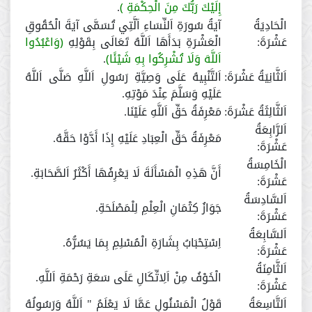
إِلَيْكَ رَبُّكَ مِنَ الْحِكْمَةِ ﴾
.
الْحَادِيَةُ
آيَةُ سُورَةِ اَلنِّسَاءِ اَلَّتِي تُسَمَّى آيَةَ الْحُقُوقِ
عَشْرَةَ:
الْعَشْرَةِ بَدَأَهَا اَللَّهُ تَعَالَى بِقَوْلِهِ
﴿وَاعْبُدُوا
اَللَّهَ وَلَا تُشْرِكُوا بِهِ شَيْئًا﴾
.
اَلثَّانِيَةُ عَشْرَةَ:
اَلتَّنْبِيهُ عَلَى وَصِيَّةِ رَسُولِ اَللَّهِ صَلَّى اَللَّهُ
عَلَيْهِ وَسَلَّمَ عِنْدَ مَوْتِهِ.
اَلثَّالِثَةُ عَشْرَةَ:
مَعْرِفَةُ حَقِّ اَللَّهِ عَلَيْنَا.
اَلرَّابِعَةُ
مَعْرِفَةُ حَقِّ الْعِبَادِ عَلَيْهِ إِذَا أَدَّوْا حَقَّهُ.
عَشْرَةَ:
الْخَامِسَةُ
أَنَّ هَذِهِ الْمَسْأَلَةَ لَا يَعْرِفُهَا أَكْثَرُ اَلصَّحَابَةِ.
عَشْرَةَ:
اَلسَّادِسَةُ
جَوَازُ كِتْمَانِ الْعِلْمِ لِلْمَصْلَحَةِ.
عَشْرَةَ:
اَلسَّابِعَةُ
اِسْتِحْبَابُ بِشَارَةِ الْمُسْلِمِ بِمَا يَسُرُّهُ.
عَشْرَةَ:
اَلثَّامِنَةُ
الْخَوْفُ مِنْ اَلِاتِّكَالِ عَلَى سَعَةِ رَحْمَةِ اَللَّهِ.
عَشْرَةَ:
اَلتَّاسِعَةُ
قَوْلُ الْمَسْئُولِ عَمَّا لَا يَعْلَمُ " اَللَّهُ وَرَسُولُهُ