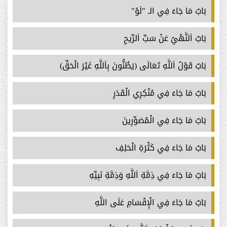
بَابٌ مَا جَاءَ فِي الـ "لَوْ"
بَابٌ اَلنَّهْيُ عَنْ سَبِّ اَلرِّيحِ
بَابٌ قَوْلُ اَللَّهِ تَعَالَى (يَظُنُّونَ بِاَللَّهِ غَيْرَ الْحَقِّ)
بَابٌ مَا جَاءَ فِي مُنْكِرِي الْقَدَرِ
بَابٌ مَا جَاءَ فِي الْمُصَوِّرِينَ
بَابٌ مَا جَاءَ فِي كَثْرَةِ الْحَلِفِ
بَابٌ مَا جَاءَ فِي ذِمَّةِ اَللَّهِ وَذِمَّةِ نَبِيِّهِ
بَابٌ مَا جَاءَ فِي الْإِقْسَامِ عَلَى اللَّهِ