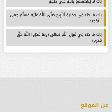
بَابٌ لَا يُسْتَشْفَعُ بِاَللَّهِ عَلَى خَلْقِهِ
بَابٌ مَا جَاءَ فِي حِمَايَةِ اَلنَّبِيِّ صَلَّى اَللَّهُ عَلَيْهِ وَسَلَّمَ حِمَى
اَلتَّوْحِيدِ
بَابُ مَا جَاءَ فِي قَوْلِ اَللَّهِ تَعَالَى (وَمَا قَدَرُوا اَللَّهَ حَقَّ
قَدْرِهِ)
عن الموقع