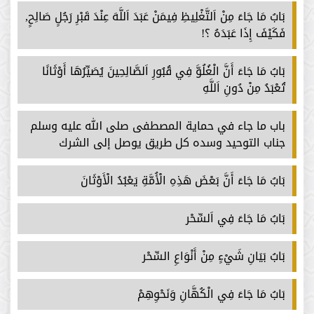
بَابُ مَا جَاءَ مِنْ اَلتَّغْلِيظِ فِيمَنْ عَبَدَ اَللَّهَ عِنْدَ قَبْرِ رَجُلٍ صَالِحٍ,
فَكَيْفَ إِذَا عَبَدَهُ ؟!
بَابُ مَا جَاءَ أَنَّ الْغُلُوَّ فِي قُبُورِ اَلصَّالِحِينَ يُصَيِّرُهَا أَوْثَانًا
تُعْبَدُ مِنْ دُونِ اَللَّهِ
باب ما جاء في حماية المصطفى صلى الله عليه وسلم
جناب التوحيد وسده كل طريق يوصل إلى الشرك
بَابُ مَا جَاءَ أَنَّ بَعْضَ هَذِهِ الْأُمَّةِ يَعْبُدُ الْأَوْثَانَ
بَابُ مَا جَاءَ فِي اَلسِّحْر
بَابُ بَيَانِ شَيْءٍ مِنْ أَنْوَاعِ السِّحْر
بَابُ مَا جَاءَ فِي الْكُهَّانِ وَنَحْوِهِمْ