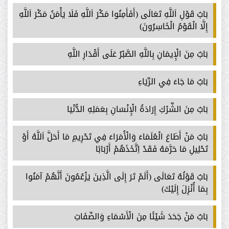
بَابُ قَوْلِ اَللَّهِ تَعَالَى (أَفَأَمِنُوا مَكْرَ اَللَّهِ فَلَا يَأْمَنُ مَكْرَ اَللَّهِ
إِلَّا الْقَوْمُ الْخَاسِرُونَ)
بَابٌ مِنَ الْإِيمَانِ بِاللَّهِ الصَّبْرُ عَلَى أَقْدَارِ اللَّهِ
بَابٌ مَا جَاءَ فِي الرِّيَاءِ
بَابٌ مِنَ الشِّرْكِ إِرَادَةُ الْإِنْسَانِ بِعَمَلِهِ الدُّنْيَا
بَابٌ مَنْ أَطَاعَ الْعُلَمَاءَ وَالْأُمَرَاءَ فِي تَحْرِيمِ مَا أَحَلَّ اَللَّهُ أَوْ
تَحْلِيلِ مَا حَرَّمَهُ فَقَدْ اِتَّخَذَهُمْ أَرْبَابًا
بَابٌ قَوْلُهُ تَعَالَى (أَلَمْ تَرَ إِلَى الَّذِينَ يَزْعُمُونَ أَنَّهُمْ آمَنُوا
بِمَا أُنْزِلَ إِلَيْكَ)
بَابٌ مَنْ جَحَدَ شَيْئًا مِنَ الْأَسْمَاءِ وَالصِّفَاتِ