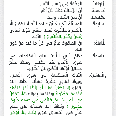
اَلرَّابِعَة ُ:
الْحِكْمَةُ فِي إِرْسَالِ اَلرُّسُلِ.
الْخَامِسَةُ:
أَنَّ اَلرِّسَالَةَ عَمَّتْ كُلَّ أُمَّةٍ.
اَلسَّادِسَةُ:
أَنَّ دِينَ الْأَنْبِيَاءِ وَاحِدٌ.
اَلسَّابِعَةُ:
الْمَسْأَلَةُ الْكَبِيرَةُ أَنَّ عِبَادَةَ اَللَّهِ لَا تَحْصُلُ إِلَّا
بِالْكُفْرِ بِالطَّاغُوتِ فَفِيهِ مَعْنَى قَوْلِهِ تَعَالَى
﴿فَمَنْ يَكْفُرْ بِالطَّاغُوتِ ﴾
. الْآيَةَ.
اَلثَّامِنَةُ:
أَنَّ اَلطَّاغُوتَ عَامٌّ فِي كُلِّ مَا عُبِدَ مِنْ دُونِ
اَللَّهِ.
اَلتَّاسِعَةُ:
عِظَمُ شَأْنِ اَلثَّلَاثِ آيَاتٍ الْمُحْكَمَاتِ فِي
سُورَةِ الْأَنْعَامِ عِنْدَ اَلسَّلَفِ, وَفِيهَا عَشْرُ
مَسَائِلُ أَوَّلُهَا اَلنَّهْيُ عَنْ اَلشِّرْكِ.
وَالْعَاشِرَةُ:
الْآيَاتُ الْمُحْكَمَاتُ فِي سُورَةِ الْإِسْرَاءِ
وَفِيهَا ثَمَانِي عَشْرَةَ مَسْأَلَةً, بَدَأَهَا اَللَّهُ
بِقَوْلِهِ
﴿لَا تَجْعَلْ مَعَ اَللَّهِ إِلَهًا آخَرَ فَتَقْعُدَ
مَذْمُومًا مَخْذُولاً ﴾
وَخَتَمَهَا بِقَوْلِهِ
﴿وَلَا تَجْعَلْ
مَعَ اَللَّهِ إِلَهًا آخَرَ فَتُلْقَى فِي جَهَنَّمَ مَلُومًا
مَدْحُورًا ﴾
وَنَبَّهَنَا اَللَّهُ سُبْحَانَهُ عَلَى عِظَمِ
شَأْنِ هَذِهِ الْمَسَائِلِ بِقَوْلِهِ
﴿ذَلِكَ مِمَّا أَوْحَى