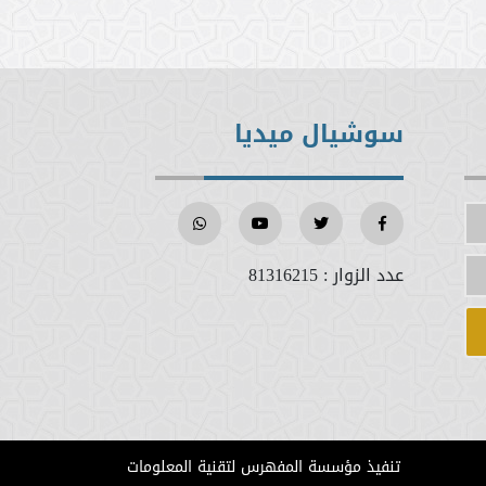
سوشيال ميديا
عدد الزوار :
81316215
تنفيذ مؤسسة المفهرس لتقنية المعلومات