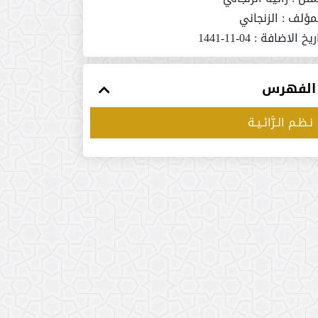
مؤلف :
الزنجاني
ريخ الاضافة :
04-11-1441
الفهرس
نـظـم الـرَّائـيـة