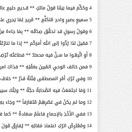
4­ وحُكِّمَ فيما بَينَنَا قولُ مالكٍ ** قـديمٍ حليمٍ عالمِ الغَيْبِ مُقْتَدِرْ
5­ سميعٍ بصيرٍ واحدٍ مُتكلِّمٍ ** مُريدٍ لِمَا يَجري على الخَلْقِ مِنْ قَدَرْ
6­ وقولُ رسولٍ قد تحقَّقَ صِدْقُه ** بِمَا جاءَهُ مِنْ مُعْجِزٍ قاهِرٍ ظَهَرْ
7­ فقيلَ لنا: رُدُّوا إلى الله أَمرَكُم ** إذا ما تنازَعْتُمْ لتَنْجُوا مِنَ الغَرَرْ
8­ أَوِ اتَّبِعُـوا ما سَـنَّ فيه محمـَّدُ ** فطاعَتُه تُرْضِي الذي أَنْزَلَ الزُّبُرْ
9­ فمن خالف الوحيِ المُبينَ بعَقْلِهِ ** فذاكَ امرؤٌ قد خابَ حقّاً وقد خَسِرْ
10­ وفي تَرْكِ أَمْرِ المصطفَى فِتْنَةٌ فَذَرْ ** خلافَ الذي قَدْ قالَهُ واتْلُ واعْـتَبِرْ
11­ وَمَا اجتَمَعَتْ فيه الصَّحابَةُ حجَّةٌ ** وتِلْكَ سبيلُ المؤمنين لِمَنْ سَبَرْ
12­ وما لم يكنْ في عَصْرِهِمْ مُتَعَارَفاً ** وجَاء بهِ مَنْ بَعدَهُم رُدَّ بَلْ زُجِرْ
13­ ففي الأَخْذِ بالإجماعِ فاعلَمْ سَعَادةٌ ** كما في شُذُوذِ القَولِ نوعٌ مِنَ الخَطَرْ
14­ ومُعْتَرِضٌ اترُكِ اعتمادَ مَقالِهِ ** يُفارِقُ قَولَ التَّابعينَ ومَنْ غَبَرْ