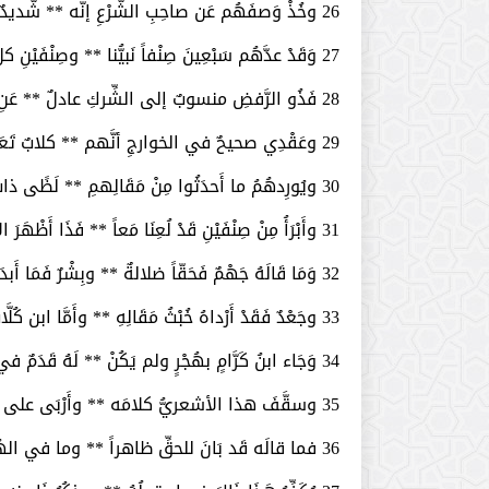
26­ وخُذْ وَصفَهُم عَن صاحِبِ الشَّرْعِ إنَّه ** شّديدٌ عليهم للَّذي منهمُ خَبَرْ
27­ وَقَدْ عدَّهُم سَبْعِينَ صِنْفاً نَبيُّنا ** وصِنْفَيْنِ كلٌّ مُحْدِثٌ زائغٌ ذَعِرْ
28­ فَذُو الرَّفضِ منسوبٌ إلى الشِّركِ عادلٌ ** عَنِ الحَقَّ ذو بُهتٍ على الله والنُّذُرْ
29­ وعَقْدِي صحيحٌ في الخوارجِ أنَّهم ** كلابٌ تَعَاوَي في ضَلَالٍ وفي سُعُرْ
30­ ويُورِدهُمُ ما أَحدَثُوا مِنْ مَقَالِهمِ ** لَظًى ذاتَ لَهْبٍ لا تُبَقِّي ولا تَذَرْ
31­ وأَبْرَأُ مِنْ صِنْفَيْنِ قَدْ لُعِنَا مَعاً ** فَذَا أَظْهَرَ الإرجَا وذَا أَنكَرَ القَدَرْ
32­ وَمَا قَالَهُ جَهْمٌ فَحَقّاً ضلالةٌ ** وبِشْرٌ فَمَا أَبدَاهُ جَهْلاً قَدِ انتَشَرْ
33­ وجَعْدٌ فَقَدْ أَرْداهُ خُبْثُ مَقَالِهِ ** وأَمَّا ابن كُلَّاب فَأَقْبِحْ بِمَا ذَكَرْ
34­ وَجَاء ابنُ كَرَّامٍ بهُجْرٍ ولم يَكُنْ ** لَهُ قَدَمٌ في العِلْمِ لكنَّه جَسَرْ
35­ وسقَّفَ هذا الأشعريُّ كلامَه ** وأَرْبَى على مَنْ قبلَه مِنْ ذوي الدَّبَرْ
36­ فما قالَه قَد بَانَ للحقِّ ظاهراً ** وما في الهُدى عَمْدَاً لِمَنْ مَازَ وادَّكَرْ