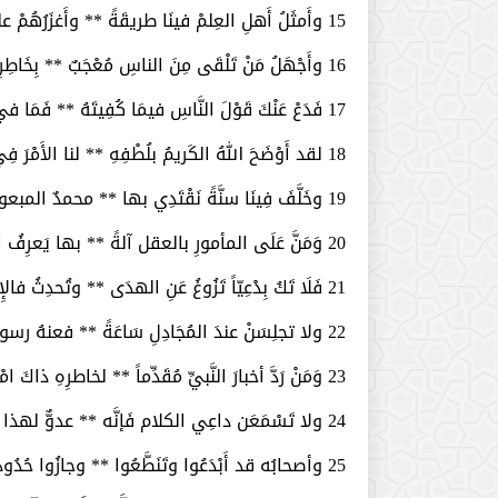
15­ وأَمثَلُ أَهلِ العِلمْ فينَا طريقَةً ** وأَغزَرُهُمْ علماً مُقِيمٌ على الأَثَرْ
16­ وأَجْهَلُ مَنْ تَلْقَى مِنَ الناسِ مُعْجَبٌ ** بِخَاطِرِهِ يُصْغِي إلى كُلِّ مَنْ هَذَرْ
17­ فَدَعْ عَنْكَ قَوْلَ النَّاسِ فيمَا كُفِيتَهُ ** فَمَا في استماعِ الزَّيْغِ شيءٌ سِوَى الضَّرَرْ
18­ لقد أَوْضَحَ اللهُ الكَريمُ بلُطْفِهِ ** لنا الأَمْرَ فِي القرآنِ فانْهَضْ بما أَمَرْ
19­ وخَلَّفَ فِينَا سنَّةً نَقْتَدِي بها ** محمدٌ المبعوثُ عَوْنًا إلى البَشَرْ
20­ وَمَنَّ عَلَى المأمورِ بالعقل آلةً ** بها يَعرِفُ المُتْلَى مِنَ القَولِ والعِبَرْ
21­ فَلَا تَكُ بِدْعِيّاً تَزُوغُ عَنِ الهدَى ** وتُحدِثُ فالإِحداثُ يُدْنِي إلى سَقَرْ
22­ ولا تجلِسَنْ عندَ المُجَادِلِ سَاعَةً ** فعنهُ رسولُ الله مِنْ قَبْلُ قَدْ زَجَرْ
23­ وَمَنْ رَدَّ أخبارَ النَّبيِّ مُقَدِّماً ** لخاطرِهِ ذاكَ امْرُؤٌ مَا لَهُ بَصَرْ
24­ ولا تَسْمَعَن داعِي الكلام فَإنَّه ** عدوٌّ لهذا الدِّين عَنْ حَمْلِهِ حَسَرْ
25­ وأصحابُه قد أَبْدَعُوا وتَنَطَّعُوا ** وجازُوا حُدُودَ الحقِّ بالإفْكِ والأَشَرْ