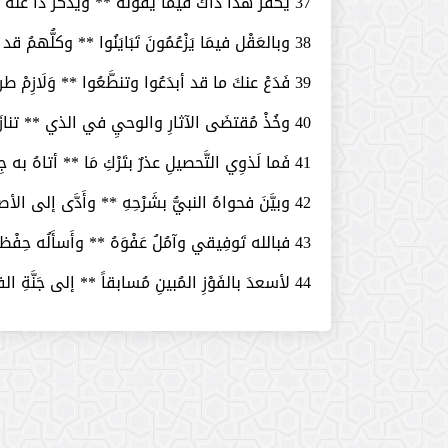
37­ يُكَفِّرُ هَذَا ذَاكَ فيما يقولُهُ ** ويذكُرُ ذَا عنه الذي عندَه ذُكِرْ
38­ وبالعَقْل فيمَا يَزْعُمُونَ تَبَايَنُوا ** وكلُّهمُ قد فارَقَ العَقْلَ لَوْ شَعَرْ
39­ فَدَعْ عنكَ ما قد أبدَعُوا وتنطَّعُوا ** وَلَازِمْ طريقَ الحقِّ والنَّصِّ واصْطَبِرْ
40­ وخُذْ مُقتضَى الآثارِ والوحيِ في الذي ** تنازَعَ فيه الناسُ مِنْ هذه الفِقَرْ
41­ فَما لَذوِي التَّحصيلِ عذرٌ بتَرْكِ مَا ** أتاهُ به جِبْريلُ في منزلِ السُّوَرْ
42­ وبيَّنَ فحواهُ النبيُّ بشَرْحِهِ ** وأَدَّى إلى الأصحابِ مَا عنه قَدْ سُطِرْ
43­ فبالله تَوفِيقي وآمُلُ عَفْوَهُ ** وأَسأَلُه حِفْظاً يقيني مِنَ الغِيَرْ
44­ لأسعدَ بالفَوْزِ المُبينِ مُسابقاً ** إلى جَنَّةِ الفردوسِ في صالحِ الزُّمَرْ