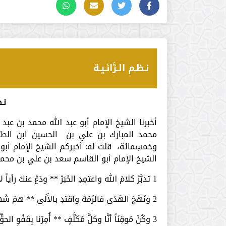
نـظـم الـرَّائـيـة
نـظ
أخبرنا الشيخ الإمام أبو عبد الله محمد بن عبد
محمد المبارك بن علي بن الحسين ابن الطب
وخمسِمائة، قلت له: أخبركم الشيخ الإمام أبو
الشيخ الإمام أبو القاسم سعد بن علي بن محمد الز
1­ تدبَّرْ كلامَ الله واعتمِدِ الخَبَرْ ** ودَعْ عنكَ رأياً لا يُلائمُه أَثَـرْ
2­ ونَهْجَ الهُدَى فالزَمْهُ واقتدِ بالأُلَى ** همُ شَهِدُوا التَّنزيلَ علَّكَ تَنجَبِرْ
3­ وكُنْ مُوقِنَاً أنَّا وكلَّ مُكَلَّفٍ ** أُمِرْنا بِقَفْوِ الحقِّ والأَخْذِ بِالحَذَرْ