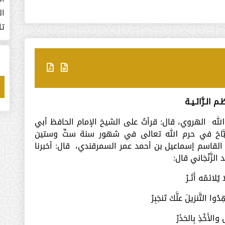
ال
تا
ـم الـرَّائـيـة
 الله الهروي، قال: قرأتُ على الشيخ الإمام الحافظ أبي
َّاخ في حرم الله تعالى في شهور سنة ستِّ وستين
 القاسم إسماعيل بن أحمد عمر السمرقندي، قال: أخبرنا
َّنْجَاني قال: