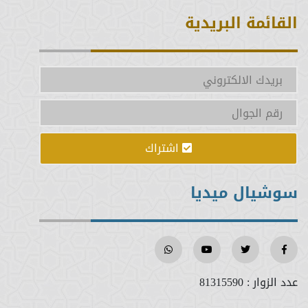
القائمة البريدية
اشتراك
سوشيال ميديا
عدد الزوار :
81315590