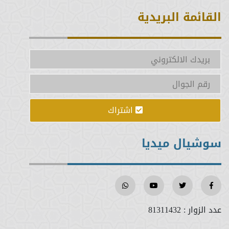
القائمة البريدية
اشتراك
سوشيال ميديا
عدد الزوار :
81311432