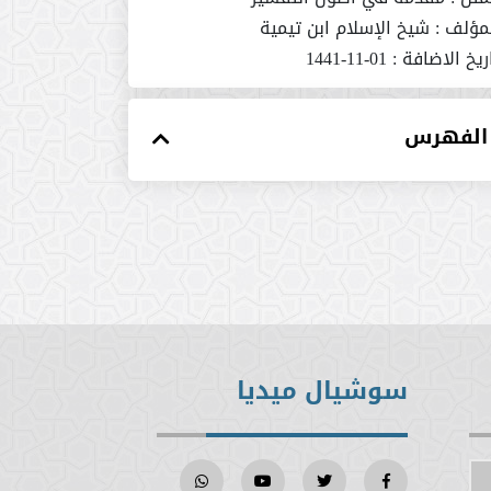
مؤلف :
شيخ الإسلام ابن تيمية
ريخ الاضافة :
01-11-1441
الفهرس
سوشيال ميديا