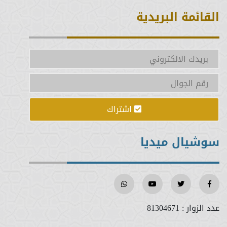
القائمة البريدية
اشتراك
سوشيال ميديا
عدد الزوار :
81304671