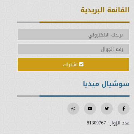
القائمة البريدية
اشتراك
سوشيال ميديا
عدد الزوار :
81309767