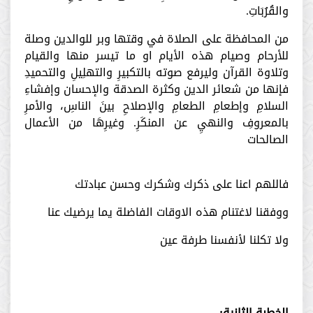
والقُرُبَاتِ.
من المحافظة على الصلاة في وقتها وبر للوالدين وصلة
للأرحام وصيام هذه الأيام او ما تيسر منها والقيام
وتلاوة القرآن وليرفع صوته بالتكبيرِ والتهلِيلِ والتحميدِ
فإنها من شعائر الدين وكثرة الصدقة والإحسان وإفشاءِ
السلامِ وإطعامِ الطعامِ والإصلاحِ بينَ الناسِ، والأمرِ
بالمعروفِ والنهيِ عن المنكَرِ. وغيرِهَا من الأعمال
الصالحات
فاللهم اعنا على ذكرك وشكرك وحسن عبادتك
ووفقنا لاغتنام هذه الاوقات الفاضلة يما يرضيك عنا
ولا تكلنا لأنفسنا طرفة عين
الخطبة الثانية: