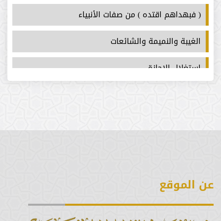
( فبهداهم اقتده ) من صفات الأنبياء
الغيبة والنميمة والشائعات
استغلال الاجازة
سورة ق
أيام التشريق
خطبة عيد الأضحى 1446هـ
التوحيد في الحج والتنبيه على لزوم الأنظمة في الحج
عن الموقع
فضل عشر ذي الحجة