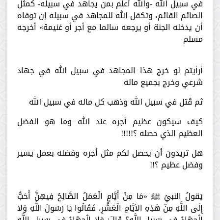
في سبيل الله -والله أعلم بمن يجاهد في سبيله- كمثل
الصائم القائم، وتكفل الله للمجاهد في سبيله إن توفاه
أن يدخله الجنة أو يرجعه سالما مع أجر أو غنيمة» أخرجه
مسلم
أرأيتم لو خرج هذا المجاهد في سبيل الله في جهاد
شرعي وخرج بجميع ماله
ثم قُتل في سبيل الله وذهب كل ماله في سبيل الله
كيف سيكون عظيم أجره عند الله وما هو الفضل
العظيم الذي حصله ؟!!!!!
هل تريدون أن يحصل لكم مثل أجره وفضله بعمل يسير
وفضل عظيم ؟!!
يَقولُ النبيُ ﷺ «مَا مِنْ أَيَّامٍ الْعَمَلُ الصَّالِحُ فِيهِنَّ أَحَبُّ
إِلَى اللَّهِ مِنْ هَذِهِ الأيَّامِ الْعَشْرِ، فَقَالُوا يَا رَسُولَ اللَّهِ وَلا
الْجِهَادُ فِي سَبِيلِ اللَّهِ؟ قَالَ: وَلا الْجِهَادُ فِي سَبِيلِ اللَّهِ