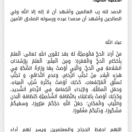
الحمد لله رب العالمين وأشهد أن لا إله إلا الله ولي
الصالحين وأشهد أن محمدا عبده ورسوله الصادق الأمين
عباد الله ‏
مَنْ أَرَادَ الْحَجَّ فَالْوَصِيَّةُ لَهُ بَعْدَ تَقْوَى اللهِ تَعَالَى: اَلْعَلَمُ
بِأَحْكَامِ اَلْحَجِّ وَالْعُمْرَةِ؛ وَمِنَ اَلْعِلْمِ: اَلْعَلَمُ بِإِرْشَادَاتِ
اَلسَّلَامَةِ فِي اَلْحَجِّ، وَالَّتِي أَوْصَتْ بِهَا وَزَارَةُ الصِّحَّةِ فِيِ
هَذِهِ الْبِلَادِ مِنْ تَجَنُّبِ اَلزِّحَامِ، وَعَدَمِ اَلتَّدَافُعِ، وَ تَجَنُّبِ
تَسَلُّقِ اَلْمُرْتَفَعَاتِ، كَذَلِكَ أَوْصَتْ بِكَثْرَةِ شُرْبِ اَلْمِيَاهِ،
وَحَمْلِ اَلْمَظَلَّةِ، وَارْتِدَاءِ اَلْكِمَامَةِ فِي اَلزِّحَامِ اَلشَّدِيدِ،
وَكَذَلِكَ أَوْصَتْ بِاَلِاعْتِنَاءِ بِالنَّظَافَةِ اَلشَّخْصِيَّةِ كَنَظَافَةِ اَلْبَدَنِ
وَالثِّيَابِ وَالْمَكَانِ؛ جَعْلُ اَللَّهِ حَجَّكُمْ مَبْرُورًا، وَسَعْيكُمْ
مَشْكُورًا، وَذَنْبَكُمْ مَغْفُورًا.
اللهم احفظ الحجاج والمعتمرين ويسر لهم أداء