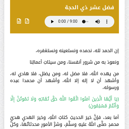
فضل عشر ذي الحجة
إن الحمد لله، نحمده ونستعينه ونستغفره،
ونعوذ به من شرور أنفسنا، ومن سيئاتِ أعمالِنا
من يهده الله، فلا مضل له، ومن يضلل، فلا هادي له،
وأشهد أن لا إله إلا الله، وأشهد أن محمدا عبده
ورسوله،
﴿يَا أَيُّهَا الَّذِينَ آمَنُوا اتَّقُوا اللَّهَ حَقَّ تُقَاتِهِ وَلَا تَمُوتُنَّ إِلَّا
وَأَنْتُمْ مُسْلِمُونَ﴾
أما بعد، فإنَّ خيرَ الحديثِ كتابُ اللهِ، وخيرَ الهديِ هديُ
محمدٍ صلَّى اللهُ عليهِ وسلَّمَ، وشرَّ الأمورِ محدثاتُها، وكلَّ