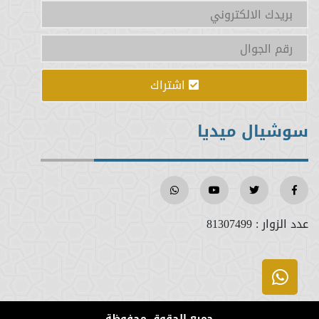
تدبر القرآن
أول رمضان
اشتراك
استقبال رمضان
سوشيال ميديا
بر الوالدين وصلة الأرحام
من أهوال يوم القيامة
عدد الزوار :
81307499
فضل العمل والحث عليه والتحذير من التسول
أحكام يوم الجمعة
خلق الرحمة
جميع الحقوق محفوظة