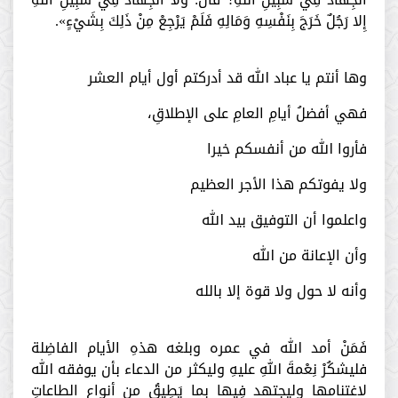
إِلا رَجُلٌ خَرَجَ بِنَفْسِهِ وَمَالِهِ فَلَمْ يَرْجِعْ مِنْ ذَلِكَ بِشَيْءٍ».
وها أنتم يا عباد الله قد أدركتم أول أيام العشر
فهي أفضلُ أيامِ العامِ على الإطلاقِ،
فأروا الله من أنفسكم خيرا
ولا يفوتكم هذا الأجر العظيم
واعلموا أن التوفيق بيد الله
وأن الإعانة من الله
وأنه لا حول ولا قوة إلا بالله
فَمَنْ أمد الله في عمره وبلغه هذهِ الأيام الفاضِلة
فليشكُرْ نِعْمةَ اللهِ عليهِ وليكثر من الدعاء بأن يوفقه الله
لاغتنامها وليجتهد فِيها بِما يَطِيقُ من أنواعِ الطاعاتِ