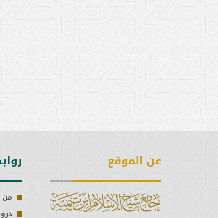
عن الموقع
رواب
من 
درو