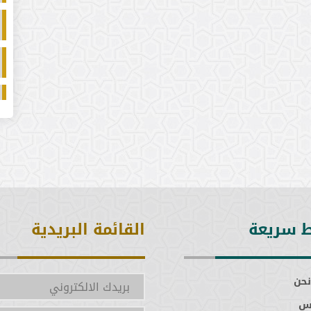
ط سريعة
القائمة البريدية
نحن
س