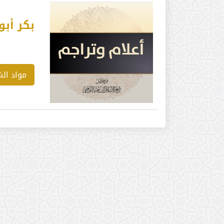
بكر أبو
مواد ال