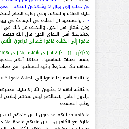
من حطب إلى رجال لا يشهدون الصلاة - يعني
عليه الصلاة والسلام، وفي رواية الإمام أحمد:
»
. والمقصود أن الصلاة في الجماعة في بيوت 
ومن شعار أهل الحق، والتخلف عن ذلك في الب
بمشابهة أهل النفاق الذين قال الله فيهم 
قَامُوا إِلَى الصَّلَاةِ قَامُوا كُسَالَى يُرَاءُونَ النَّاسَ وَلَا 
﴿مُذَبْذَبِينَ بَيْنَ ذَلِكَ لَا إِلَى هَؤُلَاءِ وَلَا إِلَى هَؤُلَاء
بخمس صفات للمنافقين: إحداها: أنهم يخادعون 
عندهم مكر وخديعة وكيد للمسلمين في معامل
والثانية: أنهم إذا قاموا إلى الصلاة قاموا ك
والثالثة: أنهم لا يذكرون الله إلا قليلا، فذكر
يراءون الناس بأعمالهم ليس عندهم إخلاص ل
وطلب المحمدة .
والخامسة: أنهم مذبذبون ليس عندهم ثبات 
وتارة مع الكافرين، ليس عندهم قاعدة ولا دي
صاروا مع المؤمنين، وإن ظهر الكفار على الم