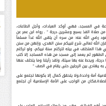
اعة في المسجد، فهي أوكد العبادات، وأجل الطاعات،
ن صلاة الفذ بسبع وعشرين درجة " . رواه ابن عمر عن
د رضي الله عنه: من سره أن يلقى الله غداً مسلماً
إن الله تعالى شرع لنبيكم سنن الهدى، وإنهن من سنن
 هذا المتخلف في بيته لتركتم سنة نبيكم، ولو تركتم
 الطهور ثم يعمد إلى مسجد من هذه المساجد إلا كتب
رجة، ويحط عنه بها سيئة، ولقد رأيتنا وما يتخلف عنها
ى به يهادى بين الرجلين حتى يقام في الصف "
امية أمة واحدة,ولا يتحقق كمال إلا بكونها تجتمع على
لصلاة,فكان من الواجب على الأمة الإسلامية أن تجتمع
من أهم الفرائض، وهي من شعائر الإسلام، الواجب على