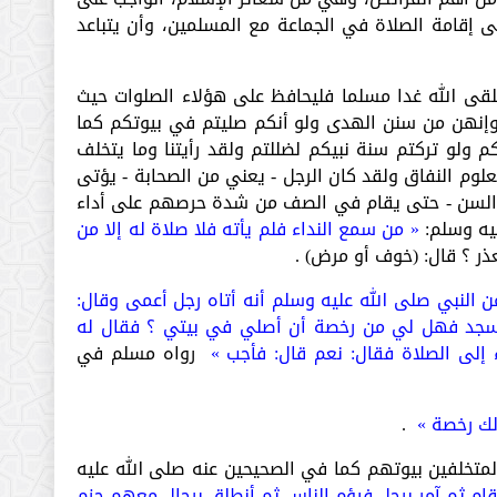
ى إقامة الصلاة في الجماعة مع المسلمين، وأن يتباعد
قى الله غدا مسلما فليحافظ على هؤلاء الصلوات حيث
وإنهن من سنن الهدى ولو أنكم صليتم في بيوتكم كما
 ولو تركتم سنة نبيكم لضللتم ولقد رأيتنا وما يتخلف
علوم النفاق ولقد كان الرجل - يعني من الصحابة - يؤتى
ير السن - حتى يقام في الصف من شدة حرصهم على أداء
ليه وسلم:
« من سمع النداء فلم يأته فلا صلاة له إلا من
ذر ؟ قال: (خوف أو مرض) .
ن النبي صلى الله عليه وسلم أنه أتاه رجل أعمى وقال:
لمسجد فهل لي من رخصة أن أصلي في بيتي ؟ فقال له
 إلى الصلاة فقال: نعم قال: فأجب »
رواه مسلم في
لك رخصة »
.
متخلفين بيوتهم كما في الصحيحين عنه صلى الله عليه
قام ثم آمر برجل فيؤم الناس ثم أنطلق برجال معهم حزم