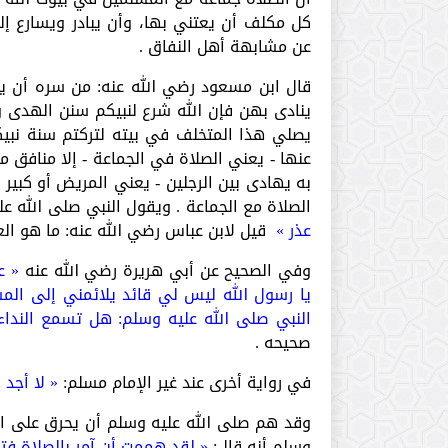
كل مكلف أن يعتني بها، وأن يبادر ويسارع إل
عن مشابهة أهل النفاق .
قال ابن مسعود رضي الله عنه: من سره أن يل
ينادى بهن فإن الله شرع لنبيكم سنن الهدى 
يصلي هذا المتخلف في بيته لتركتم سنة نبيكم
عنها - يعني الصلاة في الجماعة - إلا منافق م
به يهادى بين الرجلين - يعني المريض أو كب
الصلاة مع الجماعة . ويقول النبي صلى الله ع
عذر »
قيل لابن عباس رضي الله عنه: ما هو الع
وفي الصحيح عن أبي هريرة رضي الله عنه
« ع
يا رسول الله ليس لي قائد يلائمني إلى ا
النبي صلى الله عليه وسلم: هل تسمع النداء
صحيحه .
في رواية أخرى عند غير الإمام مسلم:
« لا أجد 
وقد هم صلى الله عليه وسلم أن يحرق على ال
وسلم أنه قال:
« لقد هممت أن آمر بالصلاة فت