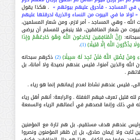
 في المساجد - فأحرق عليهم بيوتهم »
. هكذا يقول
« لولا ما في البيوت من النساء والذرية لحرقتها عليهم
الله - وهي المساجد - أمر لازم، ومن شعار المسلمين،
يوت من شعار المنافقين، فلا ينبغي للمسلم أن يرضى
سبحانه:
﴿إِنَّ الْمُنَافِقِينَ يُخَادِعُونَ اللَّهَ وَهُوَ خَادِعُهُمْ وَإِذَا
يَذْكُرُونَ اللَّهَ إِلَّا قَلِيلًا﴾
(1)
.
ِ وَمَنْ يُضْلِلِ اللَّهُ فَلَنْ تَجِدَ لَهُ سَبِيلًا﴾
(2)
ذكرهم سبحانه
الله والذين آمنوا، فليس عندهم نصيحة ولا أمانة، بل
اتهم .
سالى، فليس عندهم نشاط لعدم إيمانهم إنما هو رياء .
هم لله قليل تعرف فيهم الغفلة . والرابعة: أنهم أهل رياء
له في ذلك وإنما قصدهم في أعمالهم الرياء والسمعة
وليس عندهم هدف مستقيم، بل هم تارة مع المؤمنين
ن ثابت ولا إيمان صادق، بل إن ظهر المؤمنون ونصروا
سلمين صاروا مع الكفار . هذا هو حال المنافقين فكيف