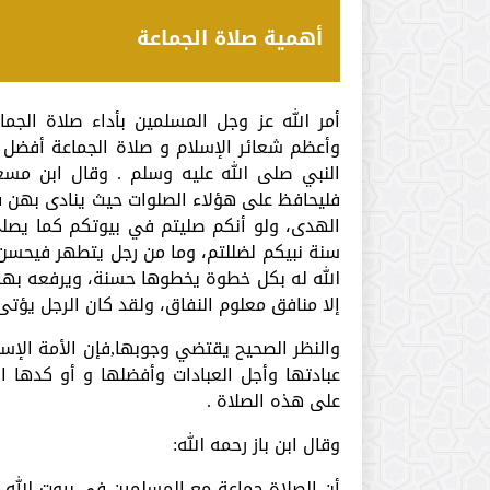
أهمية صلاة الجماعة
أمر الله عز وجل المسلمين بأداء صلاة الجم
وأعظم شعائر الإسلام و صلاة الجماعة أفضل م
النبي صلى الله عليه وسلم . وقال ابن مسعو
فليحافظ على هؤلاء الصلوات حيث ينادى بهن ف
الهدى، ولو أنكم صليتم في بيوتكم كما يصلي
سنة نبيكم لضللتم، وما من رجل يتطهر فيحسن
الله له بكل خطوة يخطوها حسنة، ويرفعه بها د
إلا منافق معلوم النفاق، ولقد كان الرجل يؤت
والنظر الصحيح يقتضي وجوبها,فإن الأمة الإسل
عبادتها وأجل العبادات وأفضلها و أو كدها ا
على هذه الصلاة .
وقال ابن باز رحمه الله:
أن الصلاة جماعة مع المسلمين في بيوت الله 